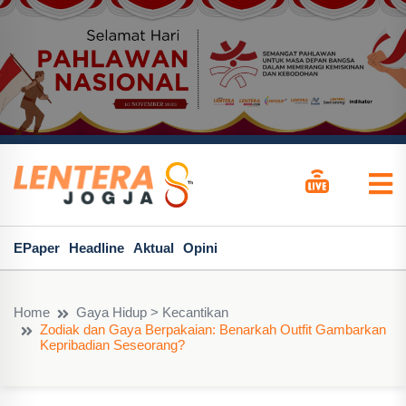
EPaper
Headline
Aktual
Opini
Home
Gaya Hidup > Kecantikan
Zodiak dan Gaya Berpakaian: Benarkah Outfit Gambarkan
Kepribadian Seseorang?