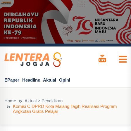
EPaper
Headline
Aktual
Opini
Home
Aktual > Pendidikan
Komisi C DPRD Kota Malang Tagih Realisasi Program
Angkutan Gratis Pelajar