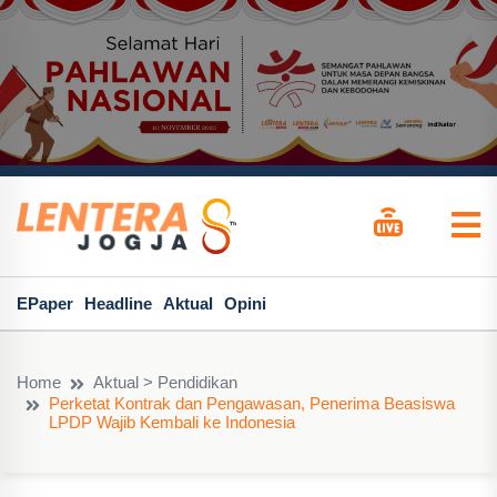
EPaper
Headline
Aktual
Opini
Home
Aktual > Pendidikan
Perketat Kontrak dan Pengawasan, Penerima Beasiswa
LPDP Wajib Kembali ke Indonesia