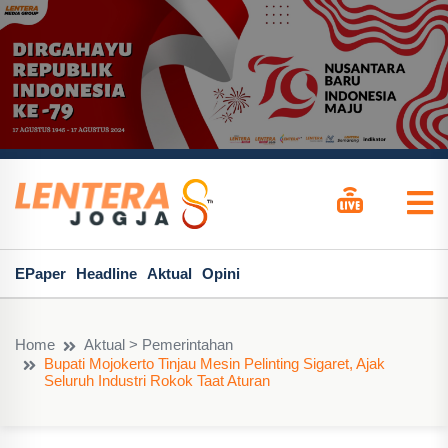
EPaper
Headline
Aktual
Opini
Home
Aktual > Pemerintahan
Bupati Mojokerto Tinjau Mesin Pelinting Sigaret, Ajak
Seluruh Industri Rokok Taat Aturan