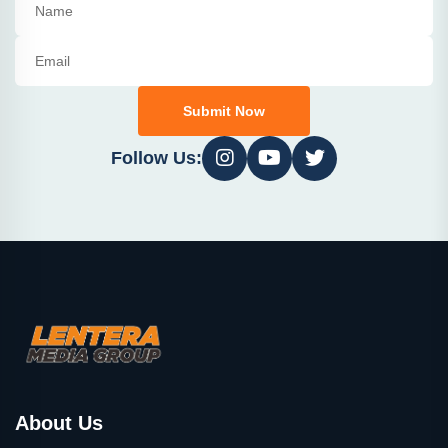
Submit Now
Follow Us:
About Us