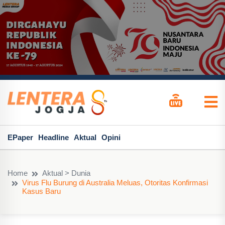
EPaper
Headline
Aktual
Opini
Home
Aktual > Dunia
Virus Flu Burung di Australia Meluas, Otoritas Konfirmasi
Kasus Baru