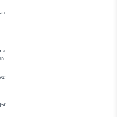
ian
rta
ah
nti