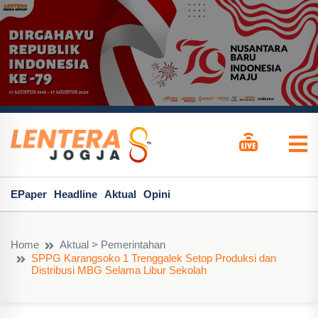
EPaper
Headline
Aktual
Opini
Home
Aktual > Pemerintahan
SPPG Karangsoko 1 Trenggalek Setop Produksi dan
Distribusi MBG Selama Libur Sekolah