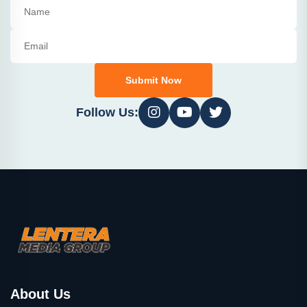
Submit Now
Follow Us:
About Us