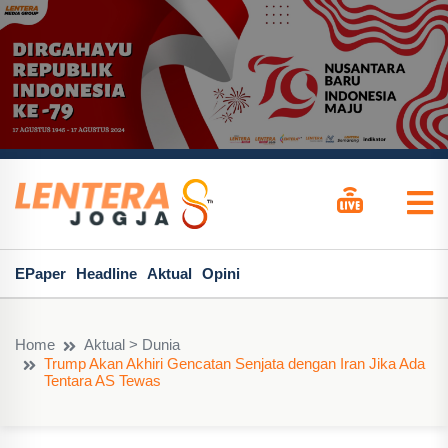
EPaper
Headline
Aktual
Opini
Home
Aktual > Dunia
Trump Akan Akhiri Gencatan Senjata dengan Iran Jika Ada
Tentara AS Tewas