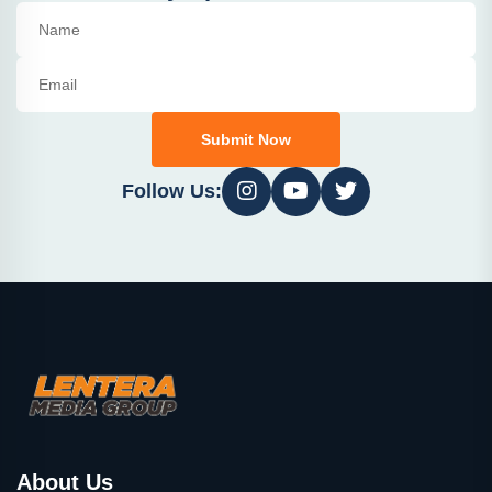
Submit Now
Follow Us:
About Us