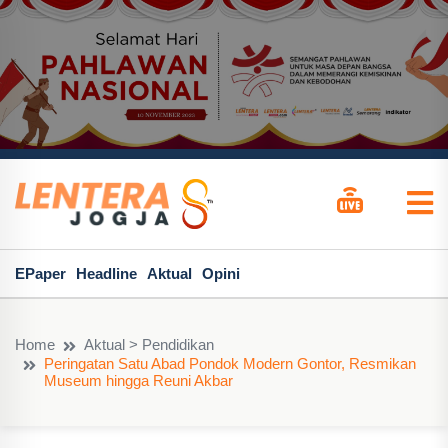
EPaper
Headline
Aktual
Opini
Home
Aktual > Pendidikan
Peringatan Satu Abad Pondok Modern Gontor, Resmikan
Museum hingga Reuni Akbar