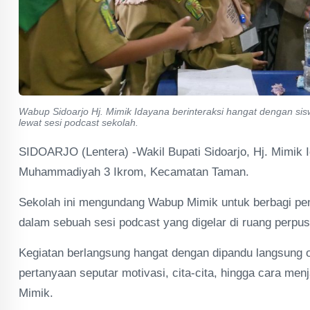
Wabup Sidoarjo Hj. Mimik Idayana berinteraksi hangat dengan si
lewat sesi podcast sekolah.
SIDOARJO (Lentera) -Wakil Bupati Sidoarjo, Hj. Mimik I
Muhammadiyah 3 Ikrom, Kecamatan Taman.
Sekolah ini mengundang Wabup Mimik untuk berbagi peng
dalam sebuah sesi podcast yang digelar di ruang perpus
Kegiatan berlangsung hangat dengan dipandu langsung o
pertanyaan seputar motivasi, cita-cita, hingga cara me
Mimik.