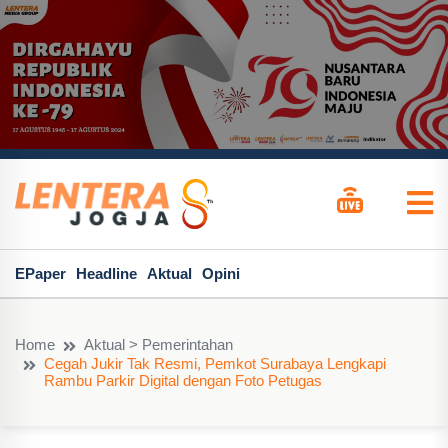
EPaper
Headline
Aktual
Opini
Home
Aktual > Pemerintahan
Cegah Jukir Tak Resmi, Pemkot Surabaya Lengkapi
Rambu Parkir Digital dengan Foto Petugas