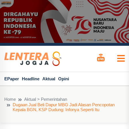
EPaper
Headline
Aktual
Opini
Home
Aktual > Pemerintahan
Dugaan Jual Beli Dapur MBG Jadi Alasan Pencopotan
Kepala BGN, KSP Dudung: Infonya Seperti Itu