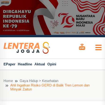
EPaper
Headline
Aktual
Opini
Home
Gaya Hidup > Kesehatan
Ahli Ingatkan Risiko GERD di Balik Tren Lemon dan
Minyak Zaitun