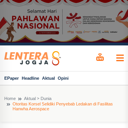
EPaper
Headline
Aktual
Opini
Home
Aktual > Dunia
Otoritas Korsel Selidiki Penyebab Ledakan di Fasilitas
Hanwha Aerospace