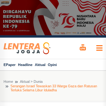
EPaper
Headline
Aktual
Opini
Home
Aktual > Dunia
Serangan Israel Tewaskan 33 Warga Gaza dan Ratusan
Terluka Selama Libur Iduladha