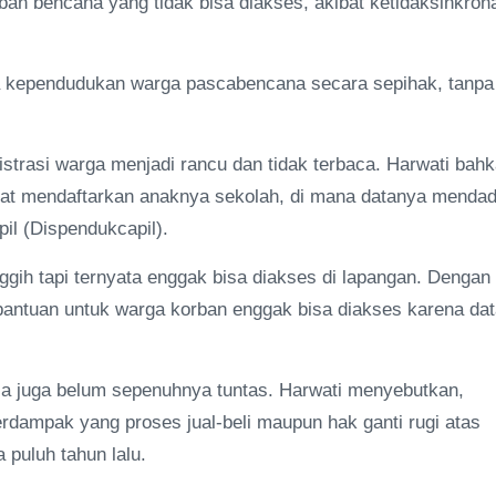
an bencana yang tidak bisa diakses, akibat ketidaksinkron
ata kependudukan warga pascabencana secara sepihak, tanpa
nistrasi warga menjadi rancu dan tidak terbaca. Harwati bah
niat mendaftarkan anaknya sekolah, di mana datanya menda
pil (Dispendukcapil).
nggih tapi ternyata enggak bisa diakses di lapangan. Dengan
-bantuan untuk warga korban enggak bisa diakses karena da
a juga belum sepenuhnya tuntas. Harwati menyebutkan,
erdampak yang proses jual-beli maupun hak ganti rugi atas
a puluh tahun lalu.