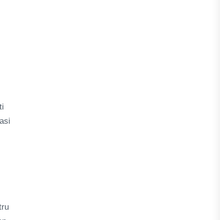
ti
asi
tru