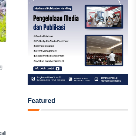
ng
Featured
i
ali