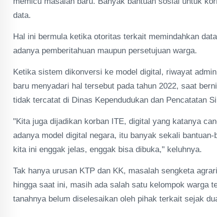
memicu masalah baru. Banyak bantuan sosial untuk korb
data.
Hal ini bermula ketika otoritas terkait memindahkan d
adanya pemberitahuan maupun persetujuan warga.
Ketika sistem dikonversi ke model digital, riwayat admi
baru menyadari hal tersebut pada tahun 2022, saat ber
tidak tercatat di Dinas Kependudukan dan Pencatatan Si
"Kita juga dijadikan korban ITE, digital yang katanya ca
adanya model digital negara, itu banyak sekali bantuan
kita ini enggak jelas, enggak bisa dibuka," keluhnya.
Tak hanya urusan KTP dan KK, masalah sengketa agrari
hingga saat ini, masih ada salah satu kelompok warga t
tanahnya belum diselesaikan oleh pihak terkait sejak du