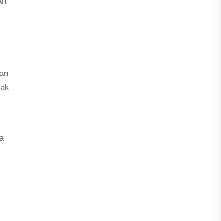
an
kan
dak
ta