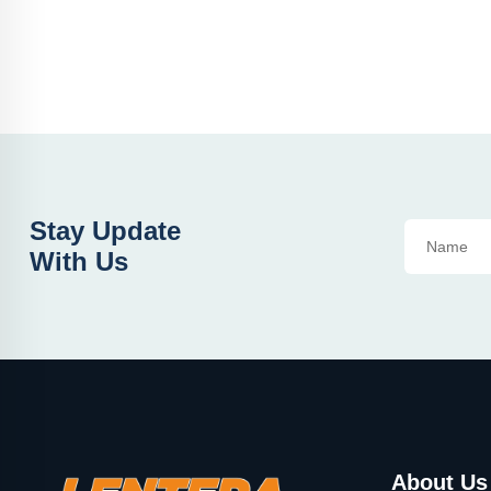
Stay Update
With Us
About Us