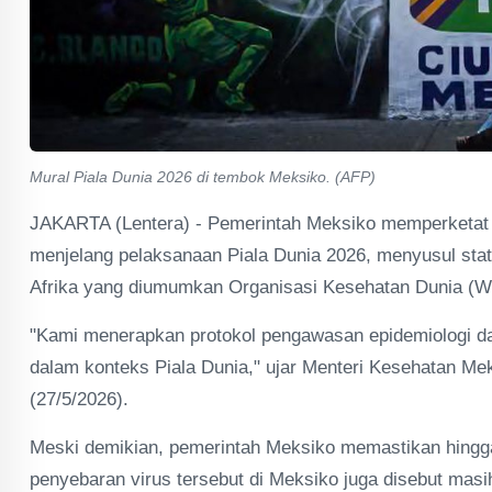
Mural Piala Dunia 2026 di tembok Meksiko. (AFP)
JAKARTA (Lentera) - Pemerintah Meksiko memperketat 
menjelang pelaksanaan Piala Dunia 2026, menyusul statu
Afrika yang diumumkan Organisasi Kesehatan Dunia (
"Kami menerapkan protokol pengawasan epidemiologi da
dalam konteks Piala Dunia," ujar Menteri Kesehatan Me
(27/5/2026).
Meski demikian, pemerintah Meksiko memastikan hingga
penyebaran virus tersebut di Meksiko juga disebut masi