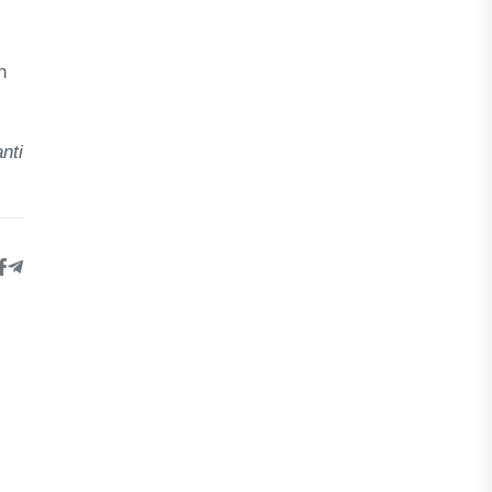
h
nti