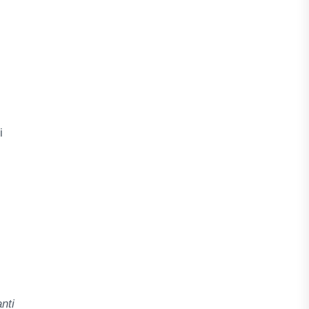
i
nti