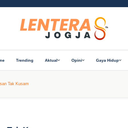
ine
Trending
Aktual
Opini
Gaya Hidup
asan Tak Kusam