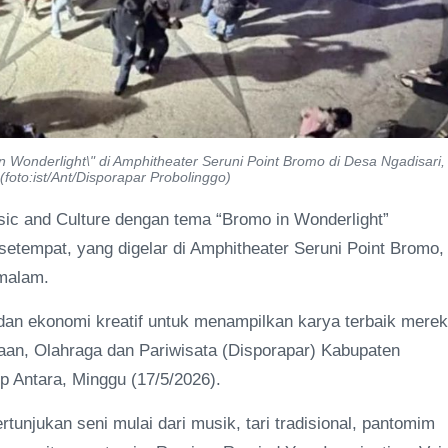
Wonderlight\" di Amphitheater Seruni Point Bromo di Desa Ngadisari,
oto:ist/Ant/Disporapar Probolinggo)
c and Culture dengan tema “Bromo in Wonderlight”
 setempat, yang digelar di Amphitheater Seruni Point Bromo,
 malam.
i dan ekonomi kreatif untuk menampilkan karya terbaik mere
an, Olahraga dan Pariwisata (Disporapar) Kabupaten
p Antara, Minggu (17/5/2026).
unjukan seni mulai dari musik, tari tradisional, pantomim