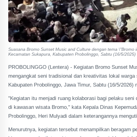
Suasana Bromo Sunset Music and Culture dengan tema \"Bromo in 
Kecamatan Sukapura, Kabupaten Probolinggo, Sabtu (16/5/2025) (f
PROBOLINGGO (Lentera) - Kegiatan Bromo Sunset Musi
mengangkat seni tradisional dan kreativitas lokal warga
Kabupaten Probolinggo, Jawa Timur, Sabtu (16/5/2026)
"Kegiatan itu menjadi ruang kolaborasi bagi pelaku sen
di kawasan wisata Bromo," kata Kepala Dinas Kepemuda
Probolinggo, Heri Mulyadi dalam keterangannya menguti
Menurutnya, kegiatan tersebut menampilkan beragam pert