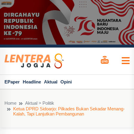
EPaper
Headline
Aktual
Opini
Home
Aktual > Politik
Ketua DPRD Sidoarjo: Pilkades Bukan Sekadar Menang-
Kalah, Tapi Lanjutkan Pembangunan