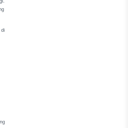
gi.
ng
 di
ing