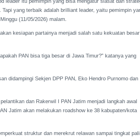
d leader itu pemimpin yang bisa mengatur siasat dan strate
Tapi yang terbaik adalah brilliant leader, yaitu pemimpin ya
, Minggu (11/05/2026) malam.
kan kesiapan partainya menjadi salah satu kekuatan besar
r, apakah PAN bisa tiga besar di Jawa Timur?” katanya yang
 Hasan didampingi Sekjen DPP PAN, Eko Hendro Purnomo dan
elantikan dan Rakerwil I PAN Jatim menjadi langkah awal
 PAN Jatim akan melakukan roadshow ke 38 kabupaten/kota
emperkuat struktur dan merekrut relawan sampai tingkat pal