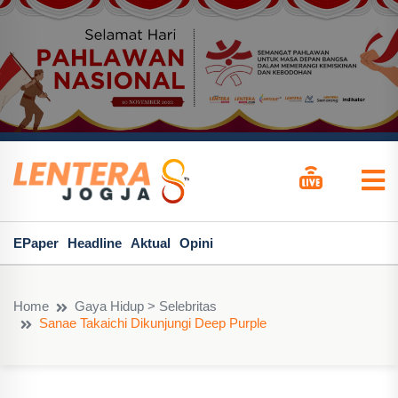
EPaper
Headline
Aktual
Opini
Home
Gaya Hidup > Selebritas
Sanae Takaichi Dikunjungi Deep Purple