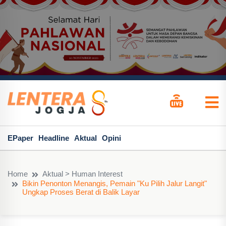
EPaper
Headline
Aktual
Opini
Home
Aktual > Human Interest
Bikin Penonton Menangis, Pemain "Ku Pilih Jalur Langit"
Ungkap Proses Berat di Balik Layar