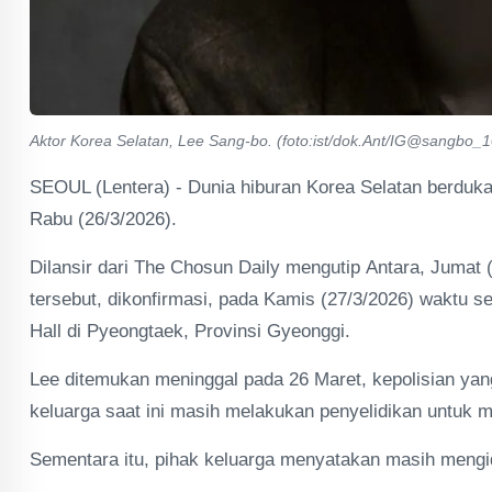
Aktor Korea Selatan, Lee Sang-bo. (foto:ist/dok.Ant/IG@sangbo_
SEOUL (Lentera) - Dunia hiburan Korea Selatan berduka
Rabu (26/3/2026).
Dilansir dari The Chosun Daily mengutip Antara, Jumat 
tersebut, dikonfirmasi, pada Kamis (27/3/2026) waktu s
Hall di Pyeongtaek, Provinsi Gyeonggi.
Lee ditemukan meninggal pada 26 Maret, kepolisian yang
keluarga saat ini masih melakukan penyelidikan untuk 
Sementara itu, pihak keluarga menyatakan masih mengident