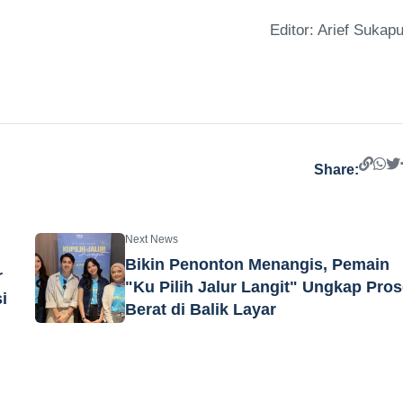
Editor: Arief Sukapu
Share:
Next News
Bikin Penonton Menangis, Pemain
r
"Ku Pilih Jalur Langit" Ungkap Pro
i
Berat di Balik Layar