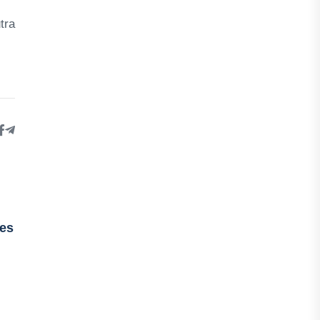
tra
ses