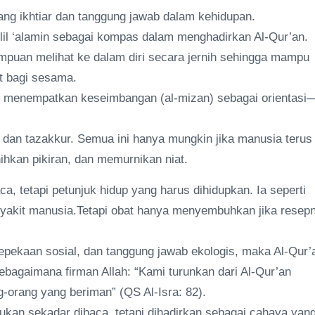
uang ikhtiar dan tanggung jawab dalam kehidupan.
lil ‘alamin sebagai kompas dalam menghadirkan Al-Qur’an.
puan melihat ke dalam diri secara jernih sehingga mampu
t bagi sesama.
n menempatkan keseimbangan (al-mizan) sebagai orientasi
an tazakkur. Semua ini hanya mungkin jika manusia terus
kan pikiran, dan memurnikan niat.
a, tetapi petunjuk hidup yang harus dihidupkan. Ia seperti
nyakit manusia.Tetapi obat hanya menyembuhkan jika resep
kepekaan sosial, dan tanggung jawab ekologis, maka Al-Qur’
ebagaimana firman Allah: “Kami turunkan dari Al-Qur’an
orang yang beriman” (QS Al-Isra: 82).
ukan sekadar dibaca, tetapi dihadirkan sebagai cahaya yan