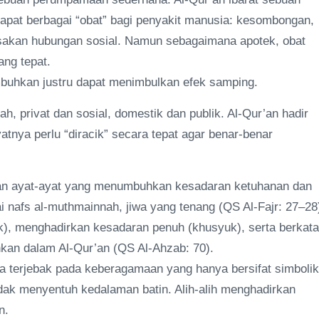
apat berbagai “obat” bagi penyakit manusia: kesombongan,
usakan hubungan sosial. Namun sebagaimana apotek, obat
ang tepat.
buhkan justru dapat menimbulkan efek samping.
ah, privat dan sosial, domestik dan publik. Al-Qur’an hadir
yatnya perlu “diracik” secara tepat agar benar-benar
kan ayat-ayat yang menumbuhkan kesadaran ketuhanan dan
 nafs al-muthmainnah, jiwa yang tenang (QS Al-Fajr: 27–28
k), menghadirkan kesadaran penuh (khusyuk), serta berkata
hkan dalam Al-Qur’an (QS Al-Ahzab: 70).
sa terjebak pada keberagamaan yang hanya bersifat simbolik
tidak menyentuh kedalaman batin. Alih-alih menghadirkan
n.