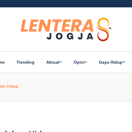
ine
Trending
Aktual
Opini
Gaya Hidup
lam Hidup