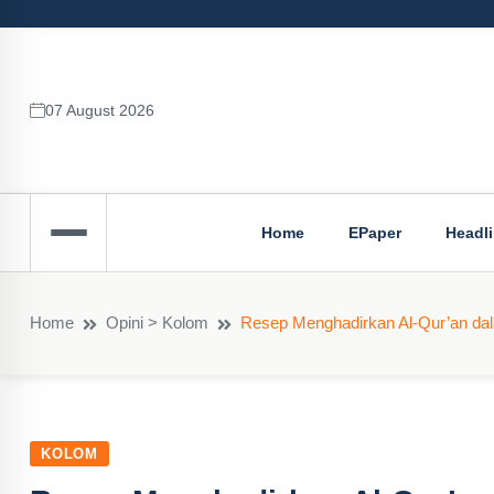
07 August 2026
Home
EPaper
Headl
Home
Opini > Kolom
Resep Menghadirkan Al-Qur’an da
KOLOM