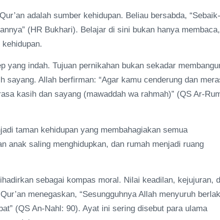
r’an adalah sumber kehidupan. Beliau bersabda, “Sebaik
kannya” (HR Bukhari). Belajar di sini bukan hanya membaca,
 kehidupan.
sep yang indah. Tujuan pernikahan bukan sekadar membangu
ih sayang. Allah berfirman: “Agar kamu cenderung dan mer
u rasa kasih dan sayang (mawaddah wa rahmah)” (QS Ar-Ru
menjadi taman kehidupan yang membahagiakan semua
dan anak saling menghidupkan, dan rumah menjadi ruang
ihadirkan sebagai kompas moral. Nilai keadilan, kejujuran, 
 Al-Qur’an menegaskan, “Sesungguhnya Allah menyuruh berla
at” (QS An-Nahl: 90). Ayat ini sering disebut para ulama