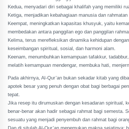
Kedua, menyadari diri sebagai khalifah yang memiliki r
Ketiga, menjadikan kebahagiaan manusia dan rahmatan 
Keempat, meningkatkan kapasitas khusyuk, yaitu kemam
membedakan antara panggilan ego dan panggilan rahma
Kelima, terus merefleksikan dinamika kehidupan denga
keseimbangan spiritual, sosial, dan harmoni alam.
Keenam, menumbuhkan kemampuan tafakkur, tadabbur, d
melatih kemampuan mendengar, membuka hati, menjernih
Pada akhirnya, Al-Qur’an bukan sekadar kitab yang dibac
apotek besar yang penuh dengan obat bagi berbagai pe
tepat.
Jika resep itu dirumuskan dengan kesadaran spiritual, 
benar-benar akan hadir sebagai rahmat bagi semesta. S
sesuatu yang menjadi penyembuh dan rahmat bagi orang-
Dan di situlah Al-Qur’an menemukan makna sejatinya: b