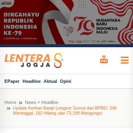
EPaper
Headline
Aktual
Opini
Home
News > Headline
Update Korban Banjir-Longsor Sumut dari BPBD: 240
Meninggal, 182 Hilang, dan 73.199 Mengungsi