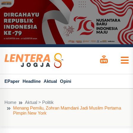
EPaper
Headline
Aktual
Opini
Home
Aktual > Politik
Menang Pemilu, Zohran Mamdani Jadi Muslim Pertama
Pimpin New York