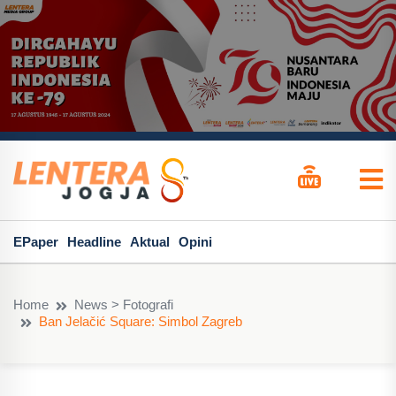
EPaper
Headline
Aktual
Opini
Home
News > Fotografi
Ban Jelačić Square: Simbol Zagreb