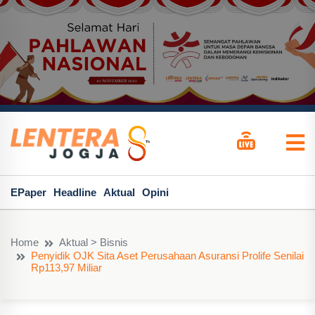
EPaper
Headline
Aktual
Opini
Home
Aktual > Bisnis
Penyidik OJK Sita Aset Perusahaan Asuransi Prolife Senilai
Rp113,97 Miliar