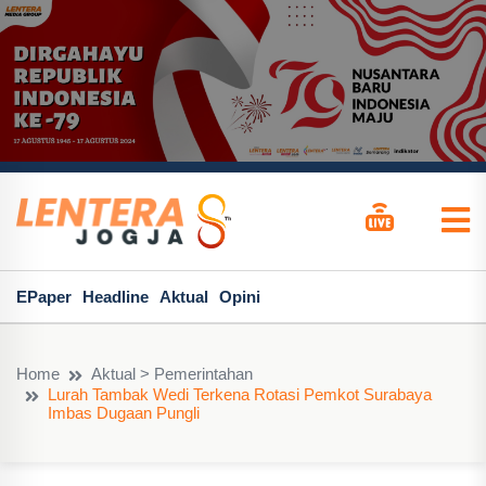
EPaper
Headline
Aktual
Opini
Home
Aktual > Pemerintahan
Lurah Tambak Wedi Terkena Rotasi Pemkot Surabaya
Imbas Dugaan Pungli