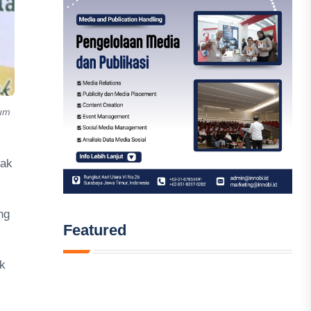
rum
dak
ng
Featured
k