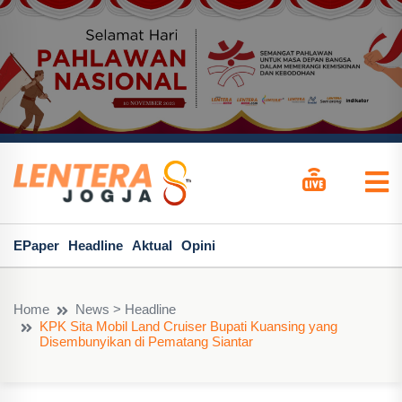
EPaper
Headline
Aktual
Opini
Home
News > Headline
KPK Sita Mobil Land Cruiser Bupati Kuansing yang
Disembunyikan di Pematang Siantar