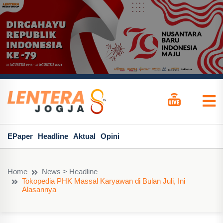
EPaper
Headline
Aktual
Opini
Home
News > Headline
Tokopedia PHK Massal Karyawan di Bulan Juli, Ini
Alasannya