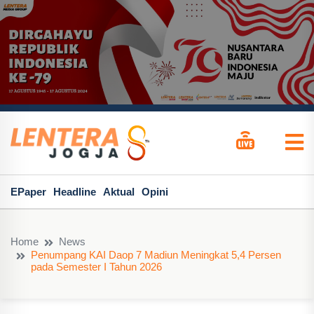
EPaper
Headline
Aktual
Opini
Home
News
Penumpang KAI Daop 7 Madiun Meningkat 5,4 Persen
pada Semester I Tahun 2026