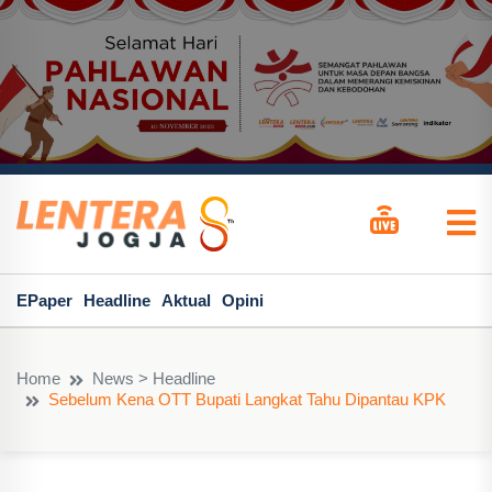
EPaper
Headline
Aktual
Opini
Home
News > Headline
Sebelum Kena OTT Bupati Langkat Tahu Dipantau KPK