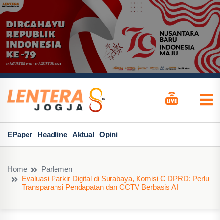
EPaper
Headline
Aktual
Opini
Home
Parlemen
Evaluasi Parkir Digital di Surabaya, Komisi C DPRD: Perlu
Transparansi Pendapatan dan CCTV Berbasis AI