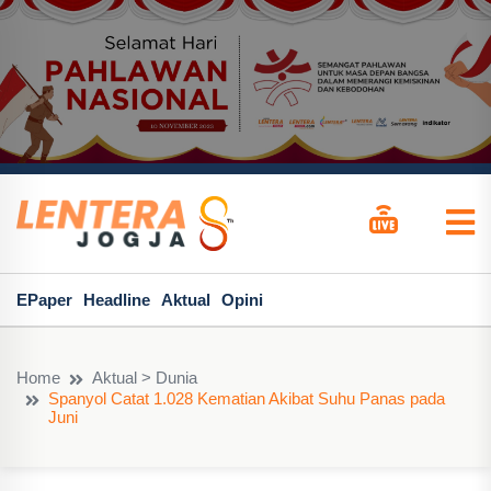
EPaper
Headline
Aktual
Opini
Home
Aktual > Dunia
Spanyol Catat 1.028 Kematian Akibat Suhu Panas pada
Juni