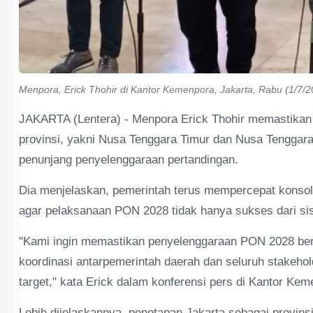
Menpora, Erick Thohir di Kantor Kemenpora, Jakarta, Rabu (1/7/202
JAKARTA (Lentera) - Menpora Erick Thohir memastikan 
provinsi, yakni Nusa Tenggara Timur dan Nusa Tenggara
penunjang penyelenggaraan pertandingan.
Dia menjelaskan, pemerintah terus mempercepat konsol
agar pelaksanaan PON 2028 tidak hanya sukses dari sisi 
"Kami ingin memastikan penyelenggaraan PON 2028 berjal
koordinasi antarpemerintah daerah dan seluruh stakehold
target," kata Erick dalam konferensi pers di Kantor Kem
Lebih dijelaskannya, penetapan Jakarta sebagai provins