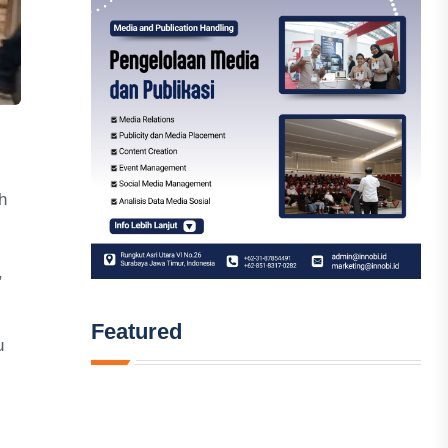
h
,
Featured
u