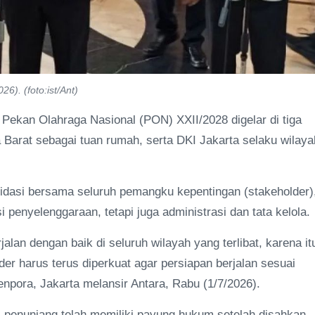
6). (foto:ist/Ant)
Pekan Olahraga Nasional (PON) XXII/2028 digelar di tiga
 Barat sebagai tuan rumah, serta DKI Jakarta selaku wilaya
idasi bersama seluruh pemangku kepentingan (stakeholder)
penyelenggaraan, tetapi juga administrasi dan tata kelola.
an dengan baik di seluruh wilayah yang terlibat, karena it
er harus terus diperkuat agar persiapan berjalan sesuai
enpora, Jakarta melansir Antara, Rabu (1/7/2026).
i penunjang telah memiliki payung hukum setelah disahkan