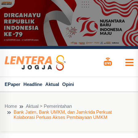
EPaper
Headline
Aktual
Opini
Home
Aktual > Pemerintahan
Bank Jatim, Bank UMKM, dan Jamkrida Perkuat
Kolaborasi Perluas Akses Pembiayaan UMKM