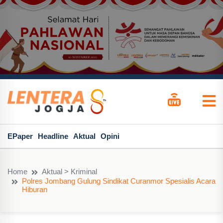
EPaper
Headline
Aktual
Opini
Home
Aktual > Kriminal
Polres Jombang Gulung Sindikat Curanmor Spesialis Acara
Hiburan