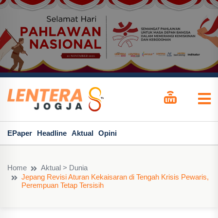
EPaper
Headline
Aktual
Opini
Home
Aktual > Dunia
Jepang Revisi Aturan Kekaisaran di Tengah Krisis Pewaris,
Perempuan Tetap Tersisih