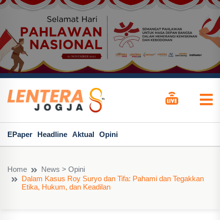
EPaper
Headline
Aktual
Opini
Home
News > Opini
Dalam Kasus Roy Suryo dan Tifa: Pahami dan Tegakkan
Etika, Hukum, dan Keadilan