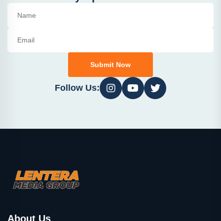
Submit Now
Follow Us:
About Us