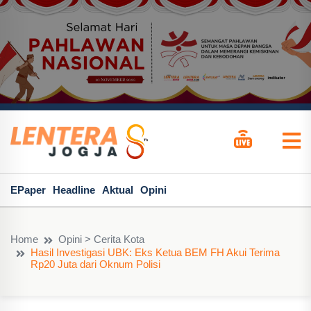
EPaper
Headline
Aktual
Opini
Home
Opini > Cerita Kota
Hasil Investigasi UBK: Eks Ketua BEM FH Akui Terima
Rp20 Juta dari Oknum Polisi