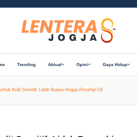
ine
Trending
Aktual
Opini
Gaya Hidup
ntuk Kulit Sensitif: Lidah Buaya hingga Rosehip Oil