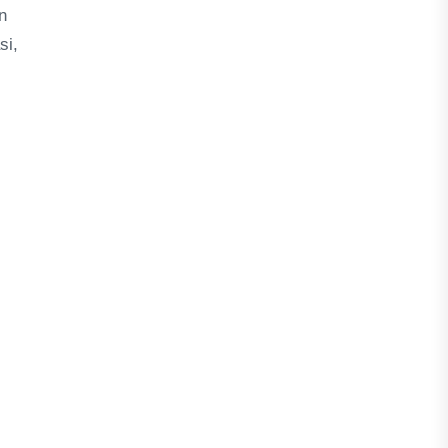
n
si,
i