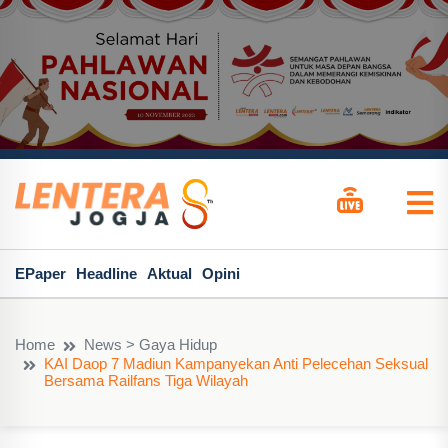
EPaper
Headline
Aktual
Opini
Home
News > Gaya Hidup
KAI Daop 7 Madiun Kampanyekan Anti Pelecehan Seksual
Bersama Railfans Tiga Wilayah