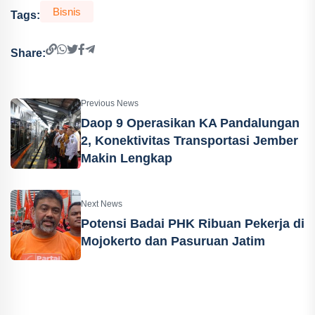
Bisnis
Tags:
Share:
Previous News
Daop 9 Operasikan KA Pandalungan
2, Konektivitas Transportasi Jember
Makin Lengkap
Next News
Potensi Badai PHK Ribuan Pekerja di
Mojokerto dan Pasuruan Jatim