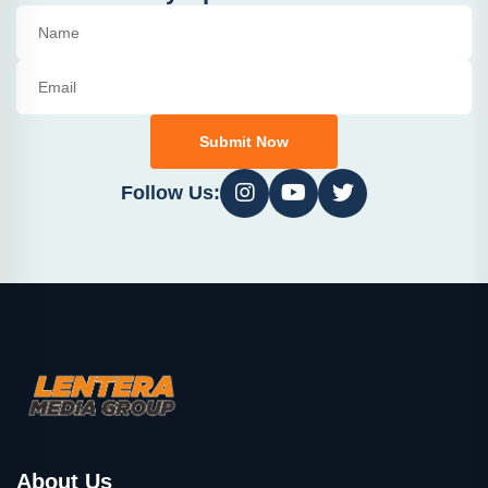
Submit Now
Follow Us:
About Us