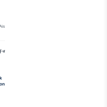
Ais
k
lon