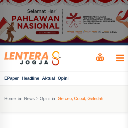
EPaper
Headline
Aktual
Opini
Home
News > Opini
Gercep, Copot, Geledah